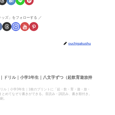
キッズ」をフォローする
ouchigakushu
｜ドリル｜小学3年生｜八文字ずつ（起飲育遊放持
リル｜小学3年生｜1枚のプリントに「起・飲・育・遊・放・
まとめてなぞり書きができる。音読み・訓読み、書き順付き。
印刷。