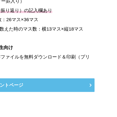
ダー罫入り）
（振り返り）の記入欄あり
：26マス×36マス
数えた時のマス数：横13マス×縦18マス
生
向け
Fファイルを無料ダウンロード＆印刷（プリ
ントページ