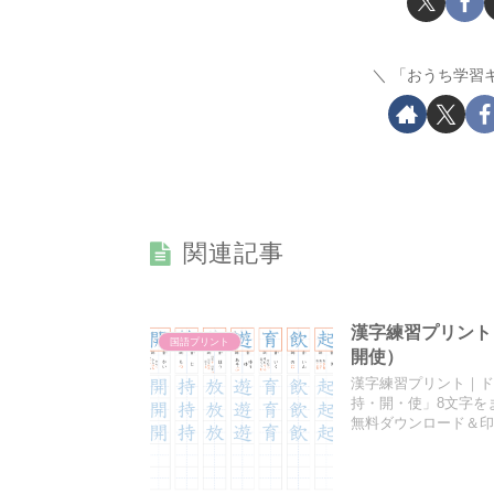
「おうち学習
関連記事
漢字練習プリント
国語プリント
開使）
漢字練習プリント｜ド
持・開・使」8文字を
無料ダウンロード＆