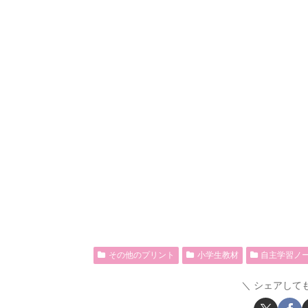
その他のプリント
小学生教材
自主学習ノ
シェアして