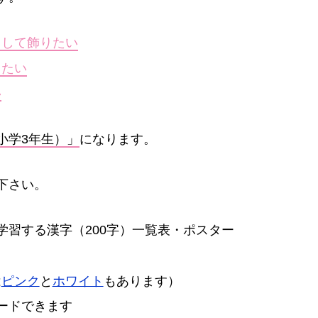
として飾りたい
きたい
い
小学3年生）」
になります。
下さい。
学習する漢字（200字）一覧表・ポスター
は
ピンク
と
ホワイト
もあります）
ードできます