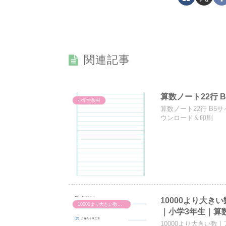
関連記事
算数ノート22行 
小学生教材
算数ノート22行 B5
ウンロード＆印刷
10000より大
10000より大きい数（万・億の表し方・しくみ）
｜小学3年生｜算
10000より大きい