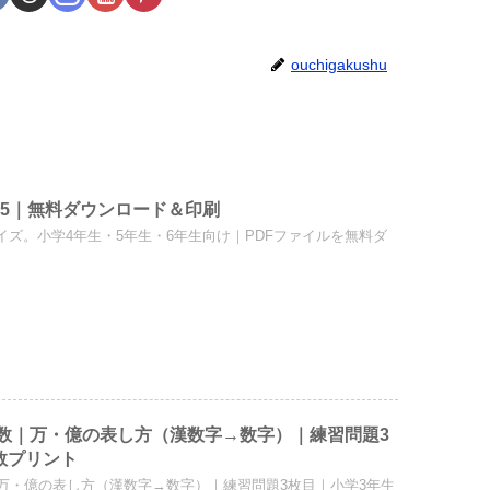
ouchigakushu
B5｜無料ダウンロード＆印刷
サイズ。小学4年生・5年生・6年生向け｜PDFファイルを無料ダ
きい数｜万・億の表し方（漢数字→数字）｜練習問題3
数プリント
数｜万・億の表し方（漢数字→数字）｜練習問題3枚目｜小学3年生