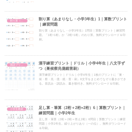
割り算（あまりなし・小学3年生）1｜算数プリント
割り算（あまりなし・小3）
｜練習問題
割り算（あまりなし・小学3年生）1問目｜算数プリント｜練習問
題。「1桁÷1桁」か「2桁÷1桁」のわり算。無料ダウンロード＆印
刷。
漢字練習プリント｜ドリル｜小学4年生｜八文字ず
国語プリント
つ（巣候察兆億鏡害刷）
漢字練習プリント｜ドリル｜小学4年生｜1枚のプリントに「巣・
候・察・兆・億・鏡・害・刷」8文字をまとめてなぞり書きができ
る。音読み・訓読み、書き順付き。無料ダウンロード＆印刷。
足し算・筆算（2桁＋2桁=2桁）6｜算数プリント｜
小学生教材
練習問題｜小学2年生
足し算・筆算（2桁＋2桁＝答え2桁）6問目｜算数プリント｜練習
問題｜小学2年生。繰り上がりあり（一の位）。無料ダウンロード
＆印刷。