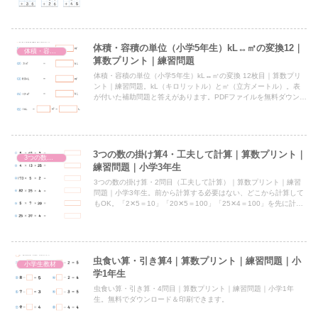
体積・容積の単位（小学5年生）kL↔㎥の変換12｜
体積・容積の単位（小学5年生）㎥・kL・L・dL・c㎥・mlの変換
算数プリント｜練習問題
体積・容積の単位（小学5年生）kL↔㎥の変換 12枚目｜算数プリ
ント｜練習問題。kL（キロリットル）と㎥（立方メートル）。表
が付いた補助問題と答えがあります。PDFファイルを無料ダウンロ
ード＆印刷。
3つの数の掛け算4・工夫して計算｜算数プリント｜
3つの数の掛け算・工夫して計算
練習問題｜小学3年生
3つの数の掛け算・2問目（工夫して計算）｜算数プリント｜練習
問題｜小学3年生。前から計算する必要はない、どこから計算して
もOK。「2✕5＝10」「20✕5＝100」「25✕4＝100」を先に計算
すると暗算で解ける（筆算を使わない）。無料ダウンロード＆印
刷。
虫食い算・引き算4｜算数プリント｜練習問題｜小
小学生教材
学1年生
虫食い算・引き算・4問目｜算数プリント｜練習問題｜小学1年
生。無料でダウンロード＆印刷できます。