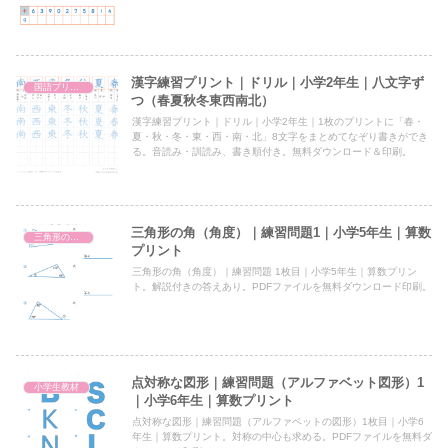
漢字練習プリント｜ドリル｜小学2年生｜八文字ず
国語プリント
つ（春夏秋冬東西南北）
漢字練習プリント｜ドリル｜小学2年生｜1枚のプリントに「春・
夏・秋・冬・東・西・南・北」8文字をまとめてなぞり書きができ
る。音読み・訓読み、書き順付き。無料ダウンロード＆印刷。
三角形の角（角度）｜練習問題1｜小学5年生｜算数
三角形の角（角度）
プリント
三角形の角（角度）｜練習問題 1枚目｜小学5年生｜算数プリン
ト。解説付きの答えあり。PDFファイルを無料ダウンロード印刷。
点対称な図形｜練習問題（アルファベット図形）1
小学生教材
｜小学6年生｜算数プリント
点対称な図形｜練習問題（アルファベットの図形）1枚目｜小学6
年生｜算数プリント。対称の中心も求める。PDFファイルを無料ダ