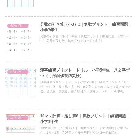
分数の引き算（小3）3｜算数プリント｜練習問題｜
分数の引き算（小3）
小学3年生
分数の引き算（小3）3問目｜算数プリント｜練習問題｜小学3年
生。分母が同じ数。無料ダウンロード＆印刷。
漢字練習プリント｜ドリル｜小学5年生｜八文字ず
国語プリント
つ（可河銅修復防災検）
漢字練習プリント｜ドリル｜小学5年生｜1枚のプリントに「可・
河・銅・修・復・防・災・検」8文字をまとめてなぞり書きができ
る。音読み・訓読み、書き順付き。無料ダウンロード＆印刷。
10マス計算・足し算8｜算数プリント｜練習問題｜
10マス計算・足し算
小学1年生
10マス計算・足し算 8枚目｜算数プリント｜練習問題｜小学1年
生。1桁＋1桁。PDFファイルを無料ダウンロード＆印刷。