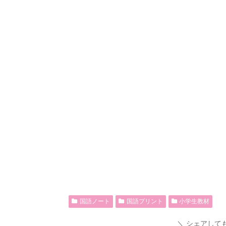
国語ノート
国語プリント
小学生教材
シェアして