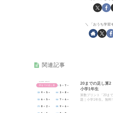
「おうち学習
関連記事
20までの足し算
20までの足し算
小学1年生
算数プリント「20ま
題｜小学1年生。無料