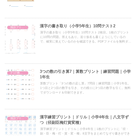
漢字の書き取り（小学5年生）10問テスト2
国語プリント
漢字の書き取り（小学5年生）10問テスト 2枚目。1枚のプリント
に10問の問題。答えもあり。送り仮名も書くようにしているの
で、確実に覚えているのかを確認できる。PDFファイルを無料ダウ
ンロード＆印刷。
3つの数の引き算7｜算数プリント｜練習問題｜小学
3つの数の引き算
1年生
算数プリント「3つの数の足し算」7問目｜練習問題｜小学1年生。
1つ目と2つ目の数字を引き、その残りに3つ目の数字を引く。無料
でダウンロード＆印刷できます。
漢字練習プリント｜ドリル｜小学4年生｜八文字ず
国語プリント
つ（径副臣梅灯貨変種）
漢字練習プリント｜ドリル｜小学4年生｜1枚のプリントに「径・
副・臣・梅・灯・貨・変・種」8文字をまとめてなぞり書きができ