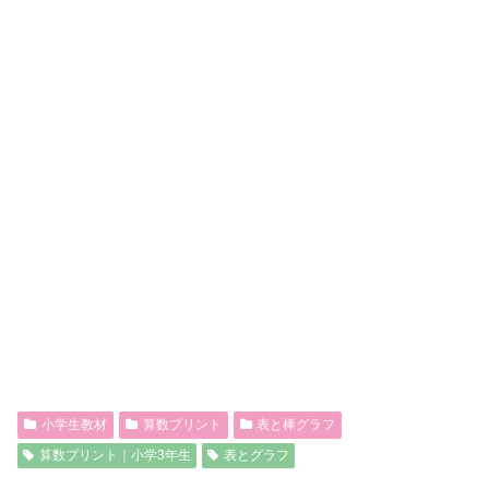
小学生教材
算数プリント
表と棒グラフ
算数プリント｜小学3年生
表とグラフ