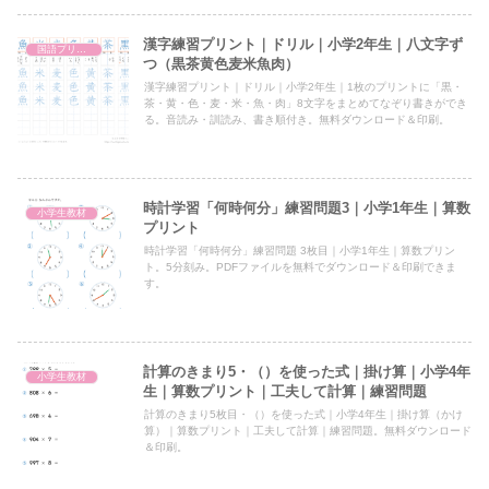
漢字練習プリント｜ドリル｜小学2年生｜八文字ず
国語プリント
つ（黒茶黄色麦米魚肉）
漢字練習プリント｜ドリル｜小学2年生｜1枚のプリントに「黒・
茶・黄・色・麦・米・魚・肉」8文字をまとめてなぞり書きができ
る。音読み・訓読み、書き順付き。無料ダウンロード＆印刷。
時計学習「何時何分」練習問題3｜小学1年生｜算数
小学生教材
プリント
時計学習「何時何分」練習問題 3枚目｜小学1年生｜算数プリン
ト。5分刻み。PDFファイルを無料でダウンロード＆印刷できま
す。
計算のきまり5・（）を使った式｜掛け算｜小学4年
小学生教材
生｜算数プリント｜工夫して計算｜練習問題
計算のきまり5枚目・（）を使った式｜小学4年生｜掛け算（かけ
算）｜算数プリント｜工夫して計算｜練習問題。無料ダウンロード
＆印刷。