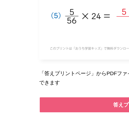
「答えプリントページ」からPDFフ
できます
答えプ