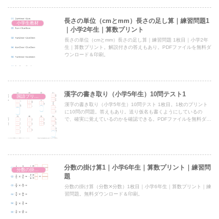
長さの単位（cmとmm）長さの足し算｜練習問題1
小学生教材
｜小学2年生｜算数プリント
長さの単位（cmとmm）長さの足し算｜練習問題 1枚目｜小学2年
生｜算数プリント。解説付きの答えもあり。PDFファイルを無料ダ
ウンロード＆印刷。
漢字の書き取り（小学5年生）10問テスト1
国語プリント
漢字の書き取り（小学5年生）10問テスト 1枚目。1枚のプリント
に10問の問題。答えもあり。送り仮名も書くようにしているの
で、確実に覚えているのかを確認できる。PDFファイルを無料ダウ
ンロード＆印刷。
分数の掛け算1｜小学6年生｜算数プリント｜練習問
分数の掛け算（小6）
題
分数の掛け算（分数✕分数）1枚目｜小学6年生｜算数プリント｜練
習問題。無料ダウンロード＆印刷。