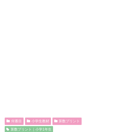
何番目
小学生教材
算数プリント
算数プリント｜小学1年生