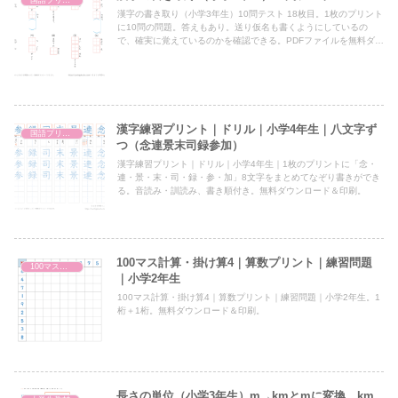
漢字の書き取り（小学3年生）10問テスト 18枚目。1枚のプリント
に10問の問題。答えもあり。送り仮名も書くようにしているの
で、確実に覚えているのかを確認できる。PDFファイルを無料ダウ
ンロード＆印刷。
漢字練習プリント｜ドリル｜小学4年生｜八文字ず
国語プリント
つ（念連景末司録参加）
漢字練習プリント｜ドリル｜小学4年生｜1枚のプリントに「念・
連・景・末・司・録・参・加」8文字をまとめてなぞり書きができ
る。音読み・訓読み、書き順付き。無料ダウンロード＆印刷。
100マス計算・掛け算4｜算数プリント｜練習問題
100マス計算・掛け算
｜小学2年生
100マス計算・掛け算4｜算数プリント｜練習問題｜小学2年生。1
桁＋1桁。無料ダウンロード＆印刷。
長さの単位（小学3年生）m→kmとmに変換、km