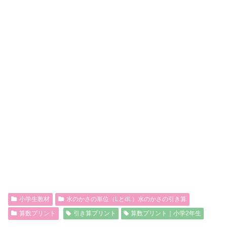
小学生教材
水のかさの単位（LとdL）水のかさの引き算
算数プリント
引き算プリント
算数プリント｜小学2年生