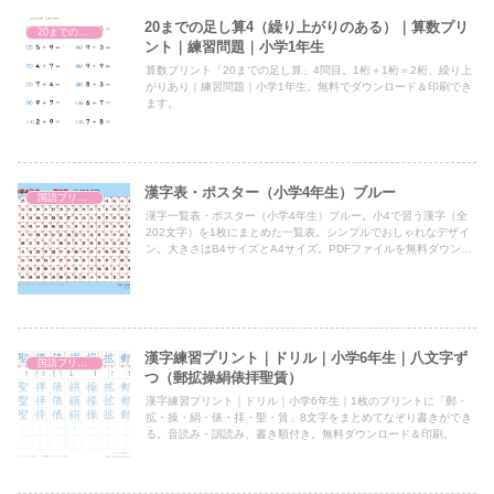
20までの足し算4（繰り上がりのある）｜算数プリ
20までの足し算
ント｜練習問題｜小学1年生
算数プリント「20までの足し算」4問目。1桁＋1桁＝2桁、繰り上
がりあり｜練習問題｜小学1年生。無料でダウンロード＆印刷でき
ます。
漢字表・ポスター（小学4年生）ブルー
国語プリント
漢字一覧表・ポスター（小学4年生）ブルー。小4で習う漢字（全
202文字）を1枚にまとめた一覧表。シンプルでおしゃれなデザイ
ン。大きさはB4サイズとA4サイズ。PDFファイルを無料ダウンロ
ード印刷。
漢字練習プリント｜ドリル｜小学6年生｜八文字ず
国語プリント
つ（郵拡操絹俵拝聖賃）
漢字練習プリント｜ドリル｜小学6年生｜1枚のプリントに「郵・
拡・操・絹・俵・拝・聖・賃」8文字をまとめてなぞり書きができ
る。音読み・訓読み、書き順付き。無料ダウンロード＆印刷。