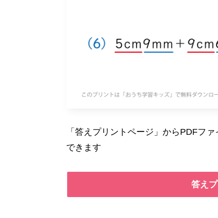
「答えプリントページ」からPDFフ
できます
答えプ