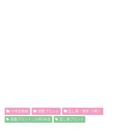
小学生教材
算数プリント
足し算・筆算（2桁）
算数プリント｜小学2年生
足し算プリント