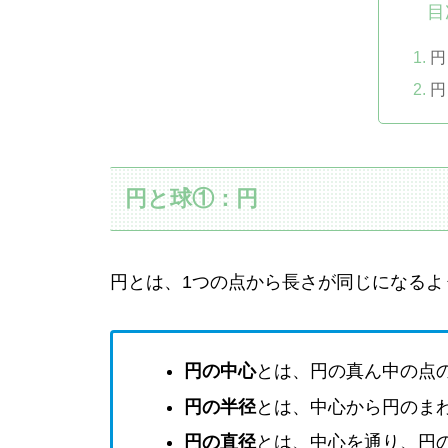
目
円
円
円と球①：円
円とは、1つの点から長さが同じになるよ
円の中心
とは、円の真ん中の点
円の半径
とは、中心から円のま
円の直径
とは、中心を通り、円