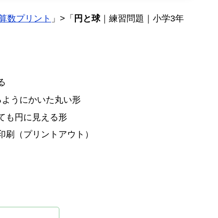
算数プリント
」>「
円と球
｜練習問題｜小学3年
る
るようにかいた丸い形
ても円に見える形
＆印刷（プリントアウト）