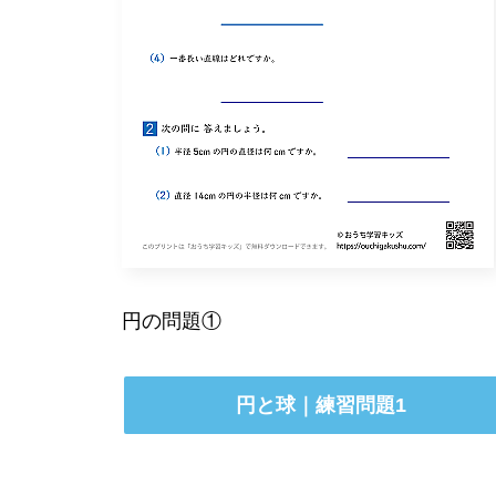
円の問題①
円と球｜練習問題1