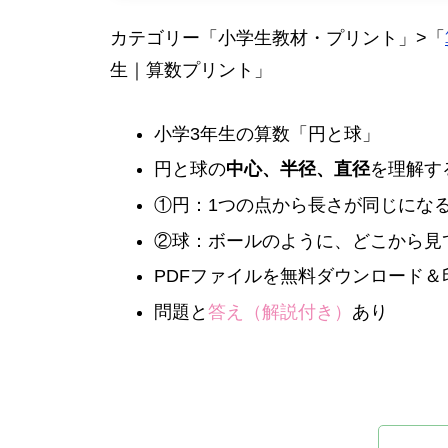
カテゴリー「小学生教材・プリント」>「
生｜算数プリント」
小学3年生の算数「円と球」
円と球の
中心、半径、直径
を理解す
①円：1つの点から長さが同じにな
②球：ボールのように、どこから見
PDFファイルを無料ダウンロード
問題と
答え（解説付き）
あり