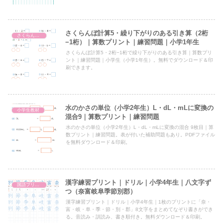
さくらんぼ計算5・繰り下がりのある引き算（2桁
さくらんぼ計算・引き算
−1桁）｜算数プリント｜練習問題｜小学1年生
さくらんぼ計算5・2桁−1桁で繰り下がりのある引き算｜算数プリ
ント｜練習問題｜小学生（小学1年生）。無料でダウンロード＆印
刷できます。
水のかさの単位（小学2年生）L・dL・mLに変換の
小学生教材
混合9｜算数プリント｜練習問題
水のかさの単位（小学2年生）L・dL・mLに変換の混合 9枚目｜算
数プリント｜練習問題。表が付いた補助問題もあり。PDFファイル
を無料ダウンロード＆印刷。
漢字練習プリント｜ドリル｜小学4年生｜八文字ず
国語プリント
つ（奈富岐阜季節別郡）
漢字練習プリント｜ドリル｜小学4年生｜1枚のプリントに「奈・
富・岐・阜・季・節・別・郡」8文字をまとめてなぞり書きができ
る。音読み・訓読み、書き順付き。無料ダウンロード＆印刷。