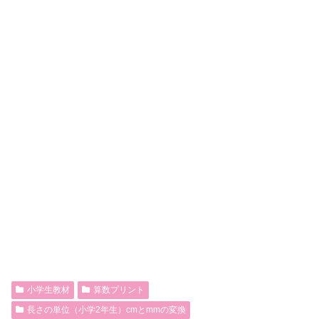
小学生教材
算数プリント
長さの単位（小学2年生）cmとmmの変換