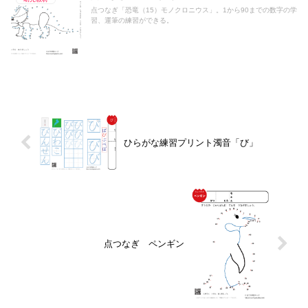
点つなぎ「恐竜（15）モノクロニウス」。1から90までの数字の学
習、運筆の練習ができる。
ひらがな練習プリント濁音「び」
点つなぎ ペンギン