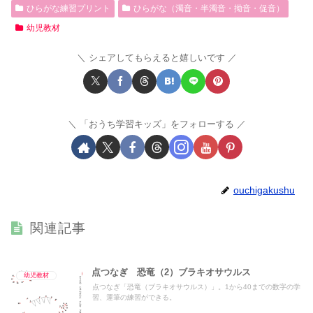
ひらがな練習プリント
ひらがな（濁音・半濁音・拗音・促音）
幼児教材
シェアしてもらえると嬉しいです
「おうち学習キッズ」をフォローする
ouchigakushu
関連記事
点つなぎ 恐竜（2）ブラキオサウルス
幼児教材
点つなぎ「恐竜（ブラキオサウルス）」。1から40までの数字の学
習、運筆の練習ができる。