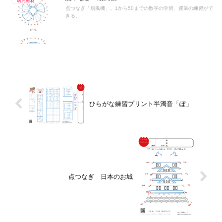
幼児教材
点つなぎ「扇風機」。1から50までの数字の学習、運筆の練習がで
きる。
ひらがな練習プリント半濁音「ぽ」
点つなぎ 日本のお城