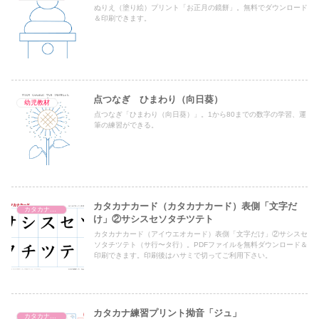
ぬりえ（塗り絵）プリント「お正月の鏡餅」。無料でダウンロード
＆印刷できます。
点つなぎ ひまわり（向日葵）
幼児教材
点つなぎ「ひまわり（向日葵）」。1から80までの数字の学習、運
筆の練習ができる。
カタカナカード（カタカナカード）表側「文字だ
カタカナカード（アイウエオカード）
け」②サシスセソタチツテト
カタカナカード（アイウエオカード）表側「文字だけ」②サシスセ
ソタチツテト（サ行〜タ行）。PDFファイルを無料ダウンロード＆
印刷できます。印刷後はハサミで切ってご利用下さい。
カタカナ練習プリント拗音「ジュ」
カタカナ濁音・半濁音・拗音・促音（一文字ずつ）