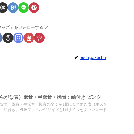
キッズ」をフォローする
ouchigakushu
らがな表）濁音・半濁音・拗音：絵付き ピンク
な表）濁音・半濁音・拗音の全てを1枚にまとめた表（ポスタ
、絵付き。PDFファイルA4サイズとB4サイズをダウンロード