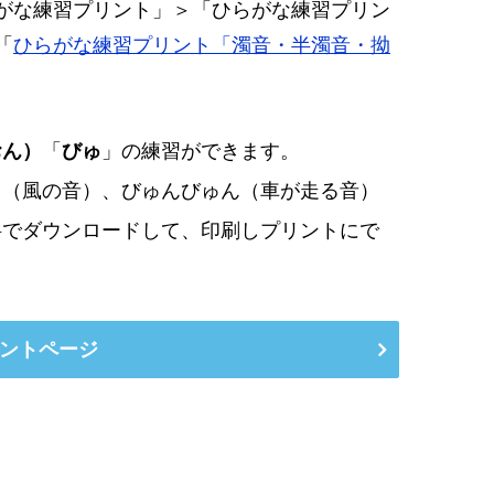
がな練習プリント」＞「ひらがな練習プリン
「
ひらがな練習プリント「濁音・半濁音・拗
おん）
「
びゅ
」の練習ができます。
う（風の音）、びゅんびゅん（車が走る音）
料でダウンロードして、印刷しプリントにで
ントページ