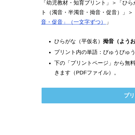
「幼児教材・知育プリント」＞「ひら
ト（濁音・半濁音・拗音・促音）」＞
音・促音」（一文字ずつ）
」
ひらがな（平仮名）
拗音（よう
プリント内の単語：びゅうびゅ
下の「プリントページ」から無
きます（PDFファイル）。
プリ