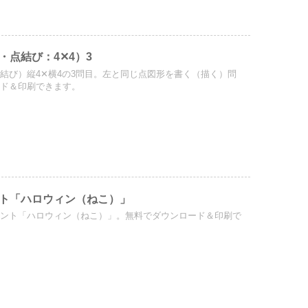
・点結び：4✕4）3
結び）縦4✕横4の3問目。左と同じ点図形を書く（描く）問
ード＆印刷できます。
ト「ハロウィン（ねこ）」
リント「ハロウィン（ねこ）」。無料でダウンロード＆印刷で