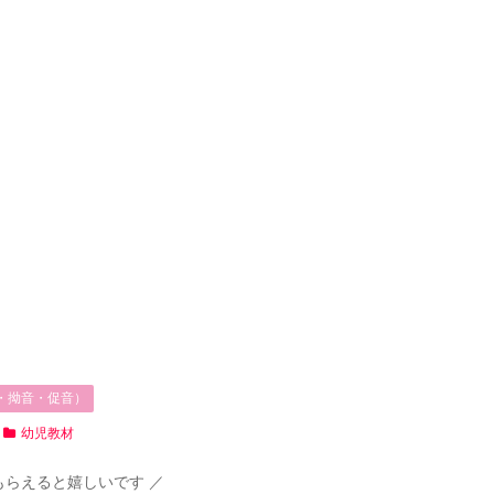
・拗音・促音）
幼児教材
もらえると嬉しいです