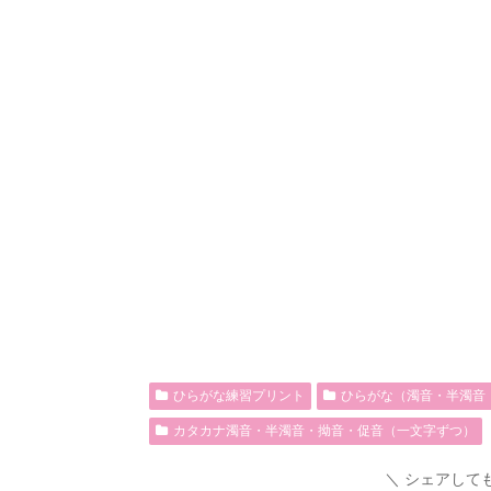
ひらがな練習プリント
ひらがな（濁音・半濁音
カタカナ濁音・半濁音・拗音・促音（一文字ずつ）
シェアして