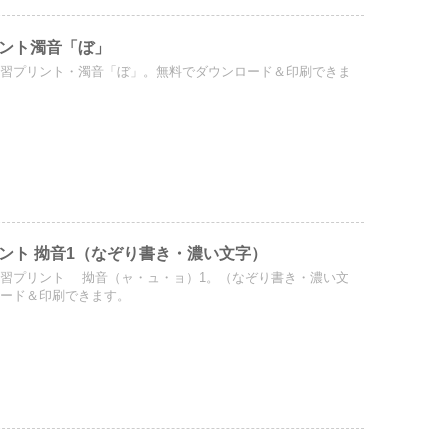
ント濁音「ぼ」
練習プリント・濁音「ぼ」。無料でダウンロード＆印刷できま
ント 拗音1（なぞり書き・濃い文字）
習プリント 拗音（ャ・ュ・ョ）1。（なぞり書き・濃い文
ロード＆印刷できます。