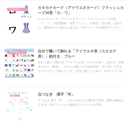
カタカナカード（アイウエオカード）フラッシュカ
カタカナカード（アイウエオカード）
ード50音「ロ・ワ」
カタカナカード（アイウエオカード）フラッシュカード50音
「ロ・ワ」 | 幼児教材・知育プリント。22枚目／全23枚。山折り
し、裏側をのりで貼ると使える。PDFファイルを無料ダウンロード
＆印刷。
自分で書いて飾れる「アイウエオ表（カタカナ
アイウエオ表（カタカナ表）
表）」絵付き、ブルー
自分で書いて飾れる「アイウエオ表（カタカナ表）」絵付き・背景
色ブルー（青色）。子どもが書いた片仮名50音（五十音）文字を
ポスターとして飾りたい方・記念に残したい向け。A4サイズとB4
サイズのPDFファイルを無料ダウンロード＆印刷。
点つなぎ 漢字「年」
幼児教材
点つなぎ 漢字「年」。1から100までの数字の学習、運筆の練習が
できる。PDFファイルを無料ダウンロード＆印刷。