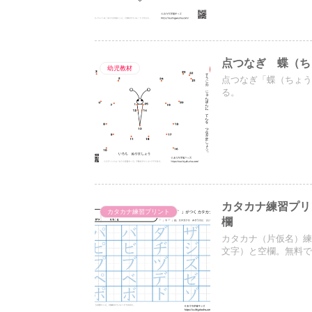
点つなぎ 蝶（ち
幼児教材
点つなぎ「蝶（ちょう
る。
カタカナ練習プリ
カタカナ練習プリント
欄
カタカナ（片仮名）練
文字）と空欄。無料