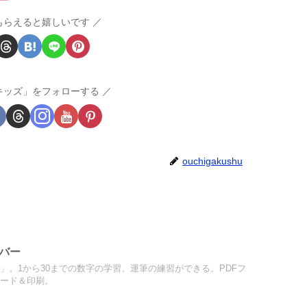
もらえると嬉しいです
キッズ」をフォローする
ouchigakushu
バー
」。1から30までの数字の学習、運筆の練習ができる。PDFフ
ロード＆印刷。