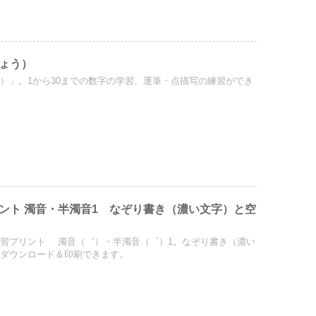
ょう）
）」。1から30までの数字の学習、運筆・点描写の練習ができ
ント 濁音・半濁音1 なぞり書き（濃い文字）と空
習プリント 濁音（゛）・半濁音（゜）1。なぞり書き（濃い
でダウンロード＆印刷できます。