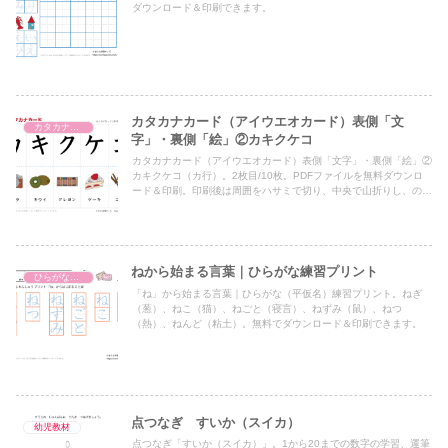
ダウンロード＆印刷できます。
カタカナカード（アイウエオカード）表側「文
カタカナカード（アイウエオカード）
字」・裏側「絵」②カキクケコ
カタカナカード（アイウエオカード）表側「文字」・裏側「絵」②
カキクケコ（カ行）。2枚目/10枚。PDFファイルを無料ダウンロ
ード＆印刷。印刷後は周囲をハサミで切り、中央で山折りし、のり
を貼ってご利用下さい。
ねから始まる言葉｜ひらがな練習プリント
ひらがな練習プリント
「ね」から始まる言葉｜ひらがな（平仮名）練習プリント。ねぎ
（葱）、ねこ（猫）、ねごと（寝言）、ねずみ（鼠）、ねつ
（熱）、ねんど（粘土）。無料でダウンロード＆印刷できます。
点つなぎ すいか（スイカ）
幼児教材
点つなぎ「すいか（スイカ）」。1から20までの数字の学習、運筆