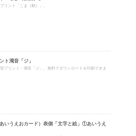
）プリント「こま（駒）」。
ント濁音「ジ」
練習プリント・濁音「ジ」。無料でダウンロード＆印刷できま
あいうえおカード）表側「文字と絵」①あいうえ