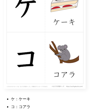
ケ：ケーキ
コ：コアラ