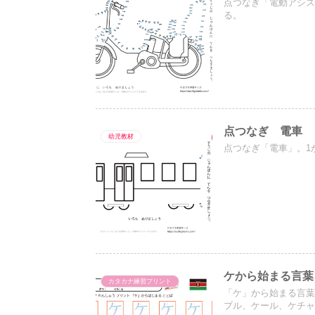
点つなぎ「電動アシス
る。
点つなぎ 電車
幼児教材
点つなぎ「電車」。1
ケから始まる言葉
カタカナ練習プリント
「ケ」から始まる言
ブル、ケール、ケチ