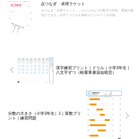
点つなぎ 卓球ラケット
幼児教材
点つなぎ「卓球ラケット」。1から10までの数字の学習、運筆の練
習ができる。PDFファイルを無料ダウンロード＆印刷。
漢字練習プリント｜ドリル｜小学3年生｜
八文字ずつ（軽重寒暑温短暗悲）
分数の大きさ（小学3年生）1｜算数プリ
ント｜練習問題