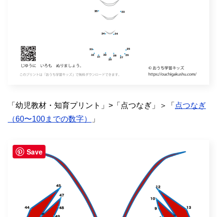
「幼児教材・知育プリント」>「点つなぎ」＞「
点つなぎ
（60〜100までの数字）
」
Save