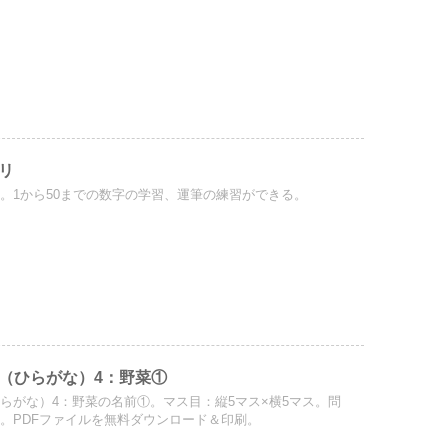
リ
。1から50までの数字の学習、運筆の練習ができる。
（ひらがな）4：野菜①
らがな）4：野菜の名前①。マス目：縦5マス×横5マス。問
。PDFファイルを無料ダウンロード＆印刷。