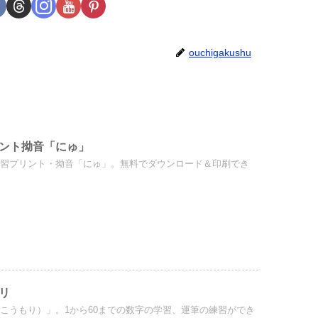
ouchigakushu
ント拗音「にゅ」
練習プリント・拗音「にゅ」。無料でダウンロード＆印刷でき
リ
こうもり）」。1から60までの数字の学習、運筆の練習ができ