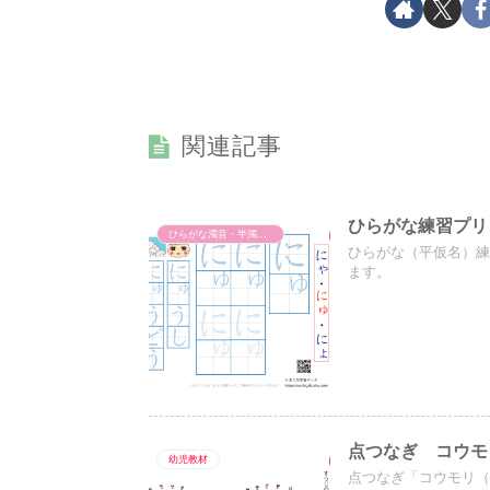
関連記事
ひらがな練習プリ
ひらがな濁音・半濁音・拗音・促音（一文字ずつ）
ひらがな（平仮名）
ます。
点つなぎ コウモ
幼児教材
点つなぎ「コウモリ（