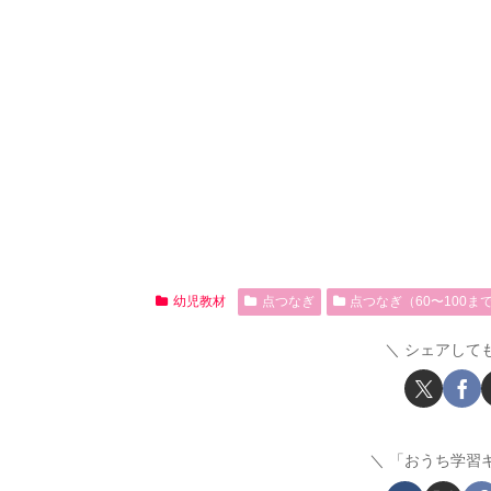
幼児教材
点つなぎ
点つなぎ（60〜100ま
シェアして
「おうち学習