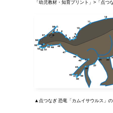
「幼児教材・知育プリント」>「点つ
▲点つなぎ 恐竜「カムイサウルス」