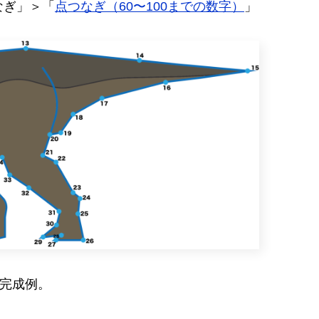
なぎ」＞「
点つなぎ（60〜100までの数字）
」
の完成例。