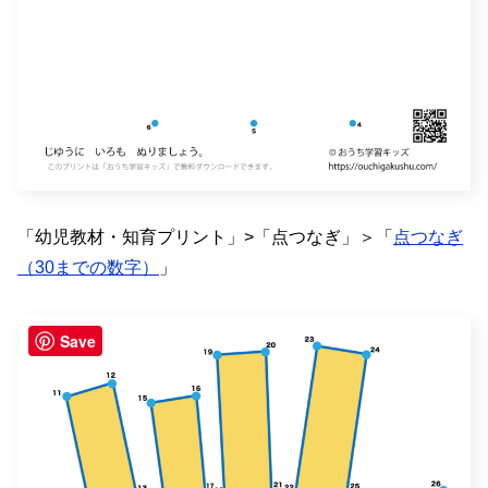
「幼児教材・知育プリント」>「点つなぎ」＞「
点つなぎ
（30までの数字）
」
Save