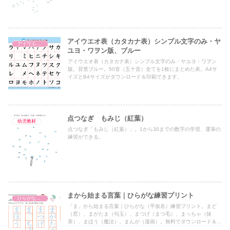
アイウエオ表（カタカナ表）シンプル文字のみ・ヤ
アイウエオ表（カタカナ表）
ユヨ・ワヲン版、ブルー
アイウエオ表（カタカナ表）シンプル文字のみ・ヤユヨ・ワヲン
版。背景ブルー。50音（五十音）全てを1枚にまとめた表。A4サ
イズとB4サイズがダウンロード＆印刷できます。
点つなぎ もみじ（紅葉）
幼児教材
点つなぎ「もみじ（紅葉）」。1から30までの数字の学習、運筆の
練習ができる。
まから始まる言葉｜ひらがな練習プリント
ひらがな練習プリント
「ま」から始まる言葉｜ひらがな（平仮名）練習プリント。まど
（窓）、まがたま（勾玉）、まつげ（まつ毛）、まっちゃ（抹
茶）、まほう（魔法）、まんが（漫画）。無料でダウンロード＆印
刷できます。