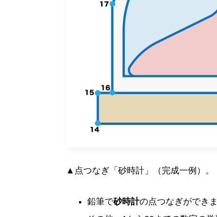
▲点つなぎ「砂時計」（完成一例）。
鉛筆で
砂時計
の点つなぎができ