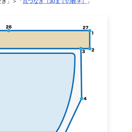
なぎ」＞「
点つなぎ（30までの数字）
」