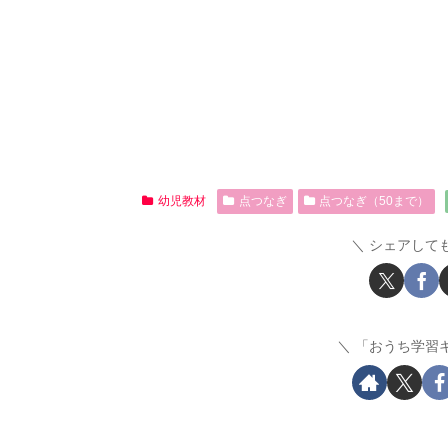
幼児教材
点つなぎ
点つなぎ（50まで）
シェアして
「おうち学習