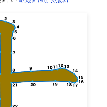
なぎ」＞「
点つなぎ（50までの数字）
」