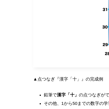
▲点つなぎ『漢字「十」』の完成例
鉛筆で
漢字「十」
の点つなぎが
その他、1から50までの数字の