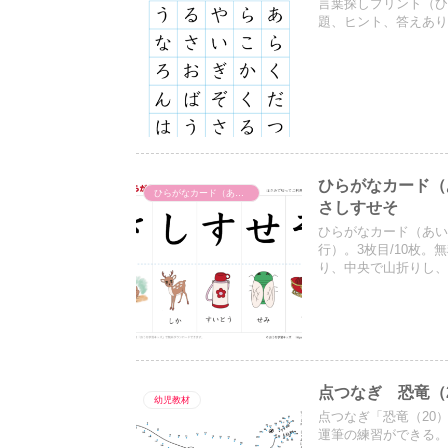
言葉探しプリント（ひ
題、ヒント、答えあり
ひらがなカード（
ひらがなカード（あいうえおカード）
さしすせそ
ひらがなカード（あ
行）。3枚目/10枚
り、中央で山折りし
点つなぎ 恐竜（
幼児教材
点つなぎ「恐竜（20）
運筆の練習ができる