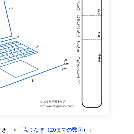
なぎ」＞「
点つなぎ（20までの数字）
」