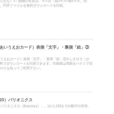
らがな）3：動物の名前③。マス目：縦5マス×横5マス。問
。PDFファイルを無料ダウンロード＆印刷。
あいうえおカード）表側「文字」・裏側「絵」③
いうえおカード）表側「文字」・裏側「絵」③さしすせそ（さ
。無料でダウンロード＆印刷できます。印刷後は周囲をハサミで切
、のりを貼ってご利用下さい。
20）バリオニクス
バリオニクス（Baryonyx）」。1から150までの数字の学習、
。