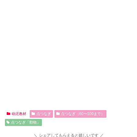
幼児教材
点つなぎ
点つなぎ（60〜100まで）
点つなぎ「動物」
シェアしてもらえると嬉しいです