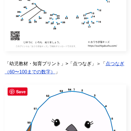
「幼児教材・知育プリント」>「点つなぎ」＞「
点つなぎ
（60〜100までの数字）
」
Save