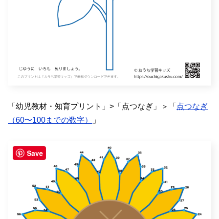
「幼児教材・知育プリント」>「点つなぎ」＞「
点つなぎ
（60〜100までの数字）
」
Save