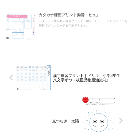
カタカナ練習プリント拗音「ヒュ」
カタカナ濁音・半濁音・拗音・促音（一文字ずつ）
カタカナ（片仮名）練習プリント・拗音「ヒュ」。PDFファイルを
無料でダウンロード＆印刷できます。
漢字練習プリント｜ドリル｜小学3年生｜
八文字ずつ（板皿品物服油旅礼）
点つなぎ 太陽