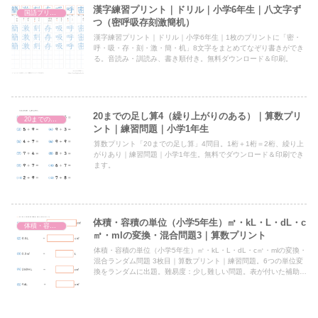
漢字練習プリント｜ドリル｜小学6年生｜八文字ず
国語プリント
つ（密呼吸存刻激簡机）
漢字練習プリント｜ドリル｜小学6年生｜1枚のプリントに「密・
呼・吸・存・刻・激・簡・机」8文字をまとめてなぞり書きができ
る。音読み・訓読み、書き順付き。無料ダウンロード＆印刷。
20までの足し算4（繰り上がりのある）｜算数プリ
20までの足し算
ント｜練習問題｜小学1年生
算数プリント「20までの足し算」4問目。1桁＋1桁＝2桁、繰り上
がりあり｜練習問題｜小学1年生。無料でダウンロード＆印刷でき
ます。
体積・容積の単位（小学5年生）㎥・kL・L・dL・c
体積・容積の単位（小学5年生）㎥・kL・L・dL・c㎥・mlの変換
㎥・mlの変換・混合問題3｜算数プリント
体積・容積の単位（小学5年生）㎥・kL・L・dL・c㎥・mlの変換・
混合ランダム問題 3枚目｜算数プリント｜練習問題。6つの単位変
換をランダムに出題。難易度：少し難しい問題。表が付いた補助問
題と答えがあります。PDFファイルを無料ダウンロード＆印刷。