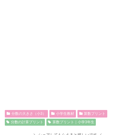
分数の大きさ（小3）
小学生教材
算数プリント
分数の計算プリント
算数プリント｜小学3年生
シェアしてもらえると嬉しいです