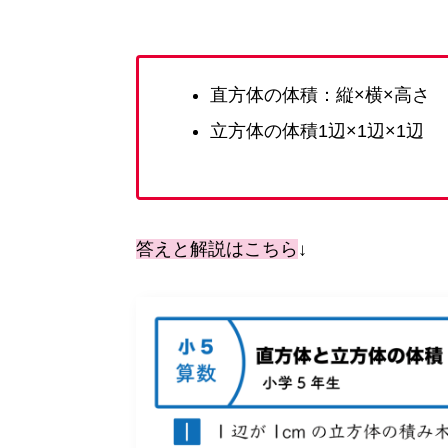
直方体の体積：縦×横×高さ
立方体の体積1辺×1辺×1辺
答えと解説はこちら
↓