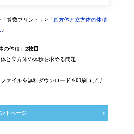
>「算数プリント」>「
直方体と立方体の体積
ト
」
体の体積」
2枚目
方体と立方体の体積を求める問題
Fファイルを無料ダウンロード＆印刷（プリ
ントページ