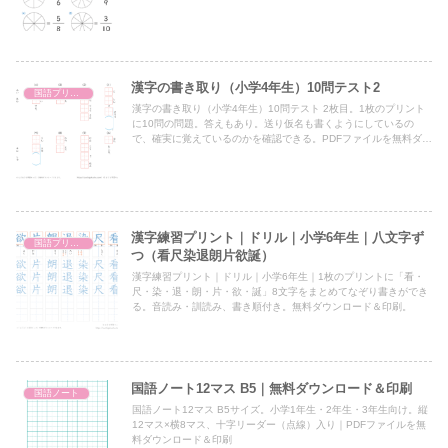
漢字の書き取り（小学4年生）10問テスト2
国語プリント
漢字の書き取り（小学4年生）10問テスト 2枚目。1枚のプリント
に10問の問題。答えもあり。送り仮名も書くようにしているの
で、確実に覚えているのかを確認できる。PDFファイルを無料ダウ
ンロード＆印刷。
漢字練習プリント｜ドリル｜小学6年生｜八文字ず
国語プリント
つ（看尺染退朗片欲誕）
漢字練習プリント｜ドリル｜小学6年生｜1枚のプリントに「看・
尺・染・退・朗・片・欲・誕」8文字をまとめてなぞり書きができ
る。音読み・訓読み、書き順付き。無料ダウンロード＆印刷。
国語ノート12マス B5｜無料ダウンロード＆印刷
国語ノート
国語ノート12マス B5サイズ。小学1年生・2年生・3年生向け。縦
12マス×横8マス、十字リーダー（点線）入り｜PDFファイルを無
料ダウンロード＆印刷