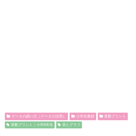
データの調べ方（データの活用）
小学生教材
算数プリント
算数プリント｜小学6年生
表とグラフ