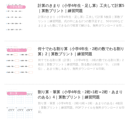
計算のきまり（小学4年生・足し算）工夫して計算5
小学生教材
｜算数プリント｜練習問題
計算のきまり（小学4年生・足し算）工夫して計算 5枚目｜算数プ
リント｜練習問題。式の中にある2つの数字足すと、50や100など
まとまった数にできるので暗算で解ける。無料ダウンロード＆印
刷。
何十でわる割り算（小学4年生・2桁の数でわる割り
何十でわる割り算
算）2｜算数プリント｜練習問題
何十でわる割り算［計算］（小学4年生・2桁の数でわる割り算）2
枚目｜算数プリント｜練習問題。割る数の1桁目が「0」（10単
位）。あまり無し＆あり。無料ダウンロード＆印刷。
割り算・筆算（小学4年生・2桁÷1桁＝2桁・あまり
割り算・筆算（小4・2桁÷1桁＝2桁）
のある）4｜算数プリント｜練習問題
割り算・筆算（小学4年生・2桁÷1桁＝2桁・あまりのある）4枚目
｜算数プリント｜練習問題。PDFファイルを無料ダウンロード＆印
刷。