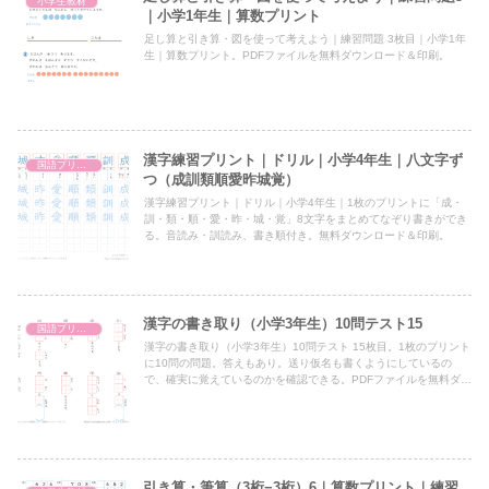
小学生教材
｜小学1年生｜算数プリント
足し算と引き算・図を使って考えよう｜練習問題 3枚目｜小学1年
生｜算数プリント。PDFファイルを無料ダウンロード＆印刷。
漢字練習プリント｜ドリル｜小学4年生｜八文字ず
国語プリント
つ（成訓類順愛昨城覚）
漢字練習プリント｜ドリル｜小学4年生｜1枚のプリントに「成・
訓・類・順・愛・昨・城・覚」8文字をまとめてなぞり書きができ
る。音読み・訓読み、書き順付き。無料ダウンロード＆印刷。
漢字の書き取り（小学3年生）10問テスト15
国語プリント
漢字の書き取り（小学3年生）10問テスト 15枚目。1枚のプリント
に10問の問題。答えもあり。送り仮名も書くようにしているの
で、確実に覚えているのかを確認できる。PDFファイルを無料ダウ
ンロード＆印刷。
引き算・筆算（3桁−3桁）6｜算数プリント｜練習