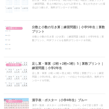
割り算・筆算（小学4年生・3桁÷2桁＝2桁）4枚目｜算数プリント
｜練習問題。答えの検討をしながら計算する。答えが大きかった場
合は1つ減らす。無料ダウンロード＆印刷。
分数と小数の引き算｜練習問題1｜小学5年生｜算数
分数と小数の引き算
プリント
分数と小数の引き算（ひき算）｜練習問題 1枚目｜小学5年生｜算
数プリント。PDFファイルを無料ダウンロード＆印刷。
足し算・筆算（2桁＋2桁=3桁）5｜算数プリント｜
小学生教材
練習問題｜小学2年生
足し算・筆算（2桁＋2桁＝答え3桁）5問目｜算数プリント｜練習
問題｜小学2年生。繰り上がり：一の位と十の位の両方。無料ダウ
ンロード＆印刷。
漢字表・ポスター（小学4年生）ブルー
国語プリント
漢字一覧表・ポスター（小学4年生）ブルー。小4で習う漢字（全
202文字）を1枚にまとめた一覧表。シンプルでおしゃれなデザイ