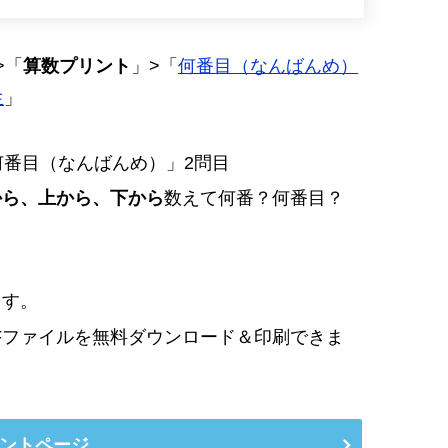
>「
算数プリント
」>「
何番目（なんばんめ）
生
」
何番目（なんばんめ）」2問目
から、上から、下から
数えて何番？何番目？
ます。
Fファイルを無料ダウンロード＆印刷できま
ントページ