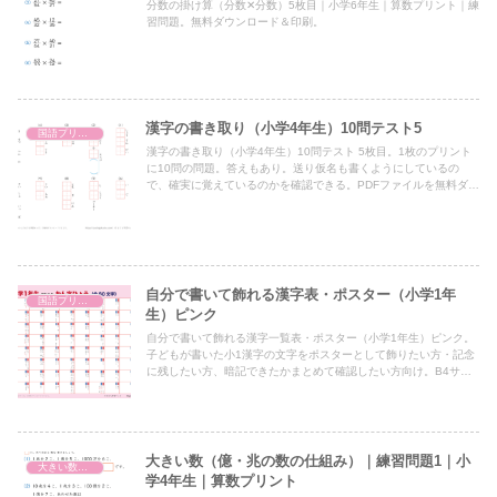
分数の掛け算（分数✕分数）5枚目｜小学6年生｜算数プリント｜練
習問題。無料ダウンロード＆印刷。
漢字の書き取り（小学4年生）10問テスト5
国語プリント
漢字の書き取り（小学4年生）10問テスト 5枚目。1枚のプリント
に10問の問題。答えもあり。送り仮名も書くようにしているの
で、確実に覚えているのかを確認できる。PDFファイルを無料ダウ
ンロード＆印刷。
自分で書いて飾れる漢字表・ポスター（小学1年
国語プリント
生）ピンク
自分で書いて飾れる漢字一覧表・ポスター（小学1年生）ピンク。
子どもが書いた小1漢字の文字をポスターとして飾りたい方・記念
に残したい方、暗記できたかまとめて確認したい方向け。B4サイ
ズとA4サイズ。PDFファイルを無料ダウンロード印刷。
大きい数（億・兆の数の仕組み）｜練習問題1｜小
大きい数（億・兆の表し方・しくみ）
学4年生｜算数プリント