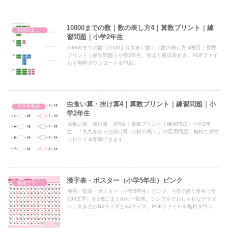
10000までの数｜数の表し方4｜算数プリント｜練
10000までの数（1000より大きい数）
習問題｜小学2年生
10000までの数（1000より大きい数）｜数の表し方 4枚目｜算数
プリント｜練習問題｜小学2年生。答えと解説表付き。PDFファイ
ルを無料ダウンロード＆印刷。
虫食い算・掛け算4｜算数プリント｜練習問題｜小
小学生教材
学2年生
虫食い算・掛け算・4問目｜算数プリント｜練習問題｜小学2年
生。「九九を使った掛け算（1桁×1桁）」の応用問題。無料でダウ
ンロード＆印刷できます。
漢字表・ポスター（小学5年生）ピンク
国語プリント
漢字一覧表・ポスター（小学5年生）ピンク。小5で習う漢字（全
193文字）を1枚にまとめた一覧表。シンプルでおしゃれなデザイ
ン。大きさはB4サイズとA4サイズ。PDFファイルを無料ダウンロ
ード印刷。