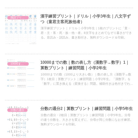
漢字練習プリント｜ドリル｜小学3年生｜八文字ず
国語プリント
つ（童君主客死族他者）
漢字練習プリント｜ドリル｜小学3年生｜1枚のプリントに「童・
君・主・客・死・族・他・者」8文字をまとめてなぞり書きができ
る。音読み・訓読み、書き順付き。無料ダウンロード＆印刷。
10000までの数｜数の表し方（漢数字→数字）1｜
10000までの数（1000より大きい数）
算数プリント｜練習問題｜小学2年生
10000までの数（1000より大きい数）｜数の表し方（漢数字→数
字）1枚目｜算数プリント｜練習問題｜小学2年生。「漢数字」を
「数字」に置き換える（変換する）問題。補助付きは色付きでわか
りやすい。答えと解説表付き。PDFファイルを無料ダウンロード＆
印刷。
分数の通分2｜算数プリント｜練習問題｜小学5年生
分数の通分
分数の通分・2枚目｜算数プリント｜練習問題｜小学5年生。分母
の違う分数を、大きさを変えずに、分母が同じ分数になおす練習。
無料ダウンロード＆印刷。