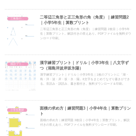
二等辺三角形と正三角形の角（角度）｜練習問題2
三角形の角（角度）
｜小学5年生｜算数プリント
二等辺三角形と正三角形の角（角度）｜練習問題 2枚目｜小学5年
生｜算数プリント。解説付きの答えあり。PDFファイルを無料ダウ
ンロード印刷。
漢字練習プリント｜ドリル｜小学3年生｜八文字ず
国語プリント
つ（湖島洋波岸坂氷陽）
漢字練習プリント｜ドリル｜小学3年生｜1枚のプリントに「湖・
島・洋・波・岸・坂・氷・陽」8文字をまとめてなぞり書きができ
る。音読み・訓読み、書き順付き。無料ダウンロード＆印刷。
面積の求め方｜練習問題3｜小学4年生｜算数プリン
小学生教材
ト
面積の求め方｜練習問題 3枚目｜小学4年生｜算数プリント。解説
付きの答えあり。PDFファイルを無料ダウンロード印刷。