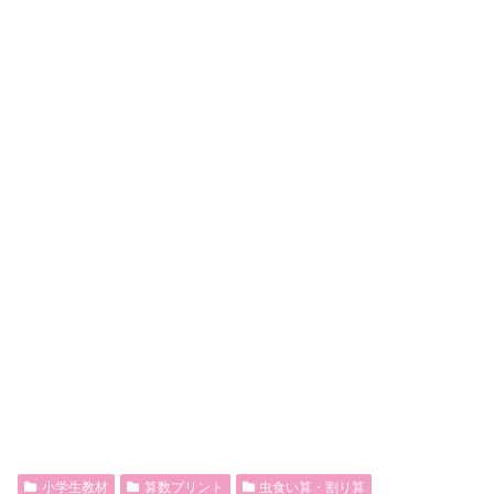
小学生教材
算数プリント
虫食い算・割り算