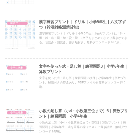
漢字練習プリント｜ドリル｜小学5年生｜八文字ず
国語プリント
つ（幹混雑略測禁貸能）
漢字練習プリント｜ドリル｜小学5年生｜1枚のプリントに「幹・
混・雑・略・測・禁・貸・能」8文字をまとめてなぞり書きができ
る。音読み・訓読み、書き順付き。無料ダウンロード＆印刷。
文字を使った式・足し算｜練習問題3｜小学6年生｜
小学生教材
算数プリント
文字を使った式・足し算｜練習問題 3枚目｜小学6年生｜算数プリ
ント。解説付きの答えあり。PDFファイルを無料ダウンロード印
刷。
小数の足し算（小4・小数第三位まで）5｜算数プリ
小学生教材
ント｜練習問題｜小学4年生
小数の足し算（小4・小数第三位まで）5問目｜算数プリント｜練
習問題｜小学4年生。式を筆算の枠（マス）に書き計算。無料ダウ
ンロード＆印刷。