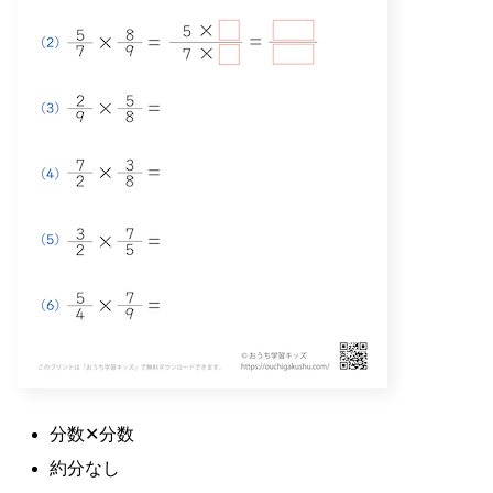
分数✕分数
約分なし