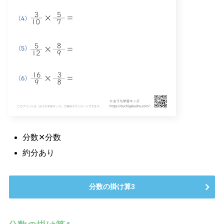
分数✕分数
約分あり
分数の掛け算3