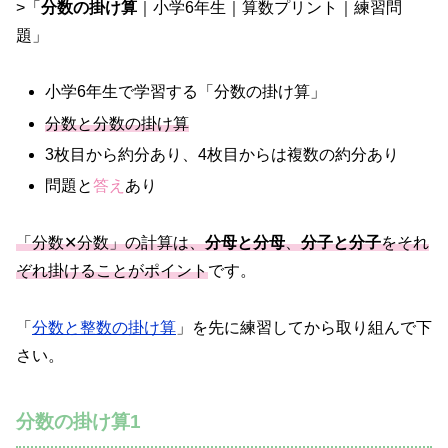
>「
分数の掛け算
｜小学6年生｜算数プリント｜練習問
題」
小学6年生で学習する「分数の掛け算」
分数と分数の掛け算
3枚目から約分あり、4枚目からは複数の約分あり
問題と
答え
あり
「分数✕分数」の計算は、
分母と分母
、
分子と分子
をそれ
ぞれ掛けることがポイント
です。
「
分数と整数の掛け算
」を先に練習してから取り組んで下
さい。
分数の掛け算1