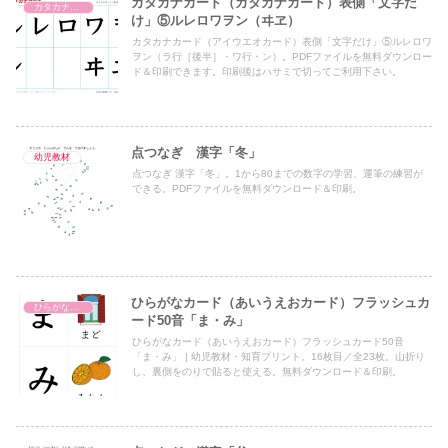
カタカナカード（カタカナカード）表側「文字だ
カタカナカード（アイウエオカード）
け」⑤ルレロワヲン（ヰヱ）
カタカナカード（アイウエオカード）表側「文字だけ」⑤ルレロワ
ヲン（ラ行［後半］・ワ行・ン）。PDFファイルを無料ダウンロー
ド＆印刷できます。印刷後はハサミで切ってご利用下さい。
点つなぎ 漢字「冬」
幼児教材
点つなぎ 漢字「冬」。1から80までの数字の学習、運筆の練習が
できる。PDFファイルを無料ダウンロード＆印刷。
ひらがなカード（あいうえおカード）フラッシュカ
ひらがなカード（あいうえおカード）
ード50音「ま・み」
ひらがなカード（あいうえおカード）フラッシュカード50音
「ま・み」 | 幼児教材・知育プリント。16枚目／全23枚。山折り
し、裏側をのりで貼ると使える。無料ダウンロード＆印刷。