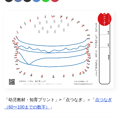
「幼児教材・知育プリント」>「点つなぎ」＞「
点つなぎ
（60〜100までの数字）
」