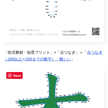
「幼児教材・知育プリント」>「点つなぎ」＞「
点つなぎ
（100以上〜200までの数字）：難しい
」
Save