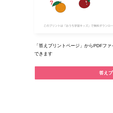
「答えプリントページ」からPDFフ
できます
答えプ